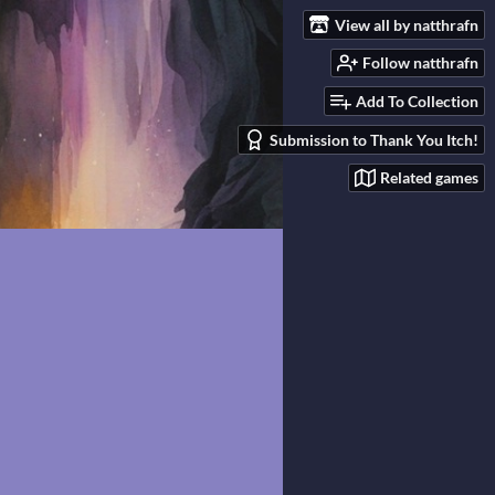
View all by natthrafn
Follow natthrafn
Add To Collection
Submission to Thank You Itch!
Related games