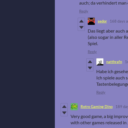
auch; da verhindert man 
Reply
sedor
168 days 
Das liegt aber auch 
(also sogar in aller
Spiel.
Reply
natthrafn
1
Habe ich geseh
Ich spiele auch 
Tastenbelegunge
Reply
Retro Gaming Dino
189 da
Very good game, a big improv
with other games released in 