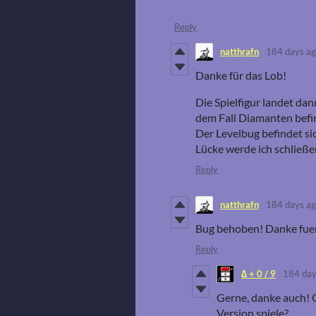
Reply
natthrafn
184 days a
Danke für das Lob!
Die Spielfigur landet dan
dem Fall Diamanten befi
Der Levelbug befindet sic
Lücke werde ich schließe
Reply
natthrafn
184 days a
Bug behoben! Danke fuer 
Reply
∆ + 0 / 9
184 day
Gerne, danke auch! 
Version spiele?