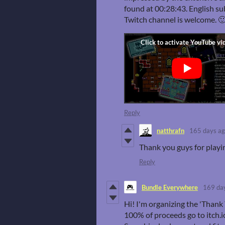
found at 00:28:43. English su
Twitch channel is welcome. 
Reply
natthrafn
165 days a
Thank you guys for playi
Reply
Bundle Everywhere
169 da
Hi! I'm organizing the 'Than
100% of proceeds go to itch.i