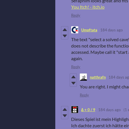
Seraphim looks great and fits 
You Itch! - itch.io
Reply
Umpftata
184 days ago
The text "select a solved cav
does not describe the functio
accessed. Maybe call it "start 
again.
Reply
natthrafn
184 days a
You are right. I might cha
Reply
∆ + 0 / 9
184 days ago
(1 
Dieses Spiel ist mein Highlig
Ich dachte zuerst ich hätte e