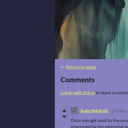
←
Return to game
Comments
Log in with itch.io
to leave a comm
Radio PARALAX
165 days 
Once you get used to the unusu
impressed by the extensive a