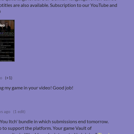
btitles are also available. Subscription to our YouTube and

go
(+1)
ng my game in your video! Good job!
ys ago
(1 edit)
k You Itch' bundle in which submissions end tomorrow.
o to support the platform. Your game Vault of