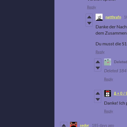
Reply
natthrafn
1
Danke der Nachf
dem Zusammenha
Du musst die S1 
Reply
Deleted
Deleted
184 
Reply
∆ + 0 / 
Danke! Ich 
Reply
sedor
185 days ago