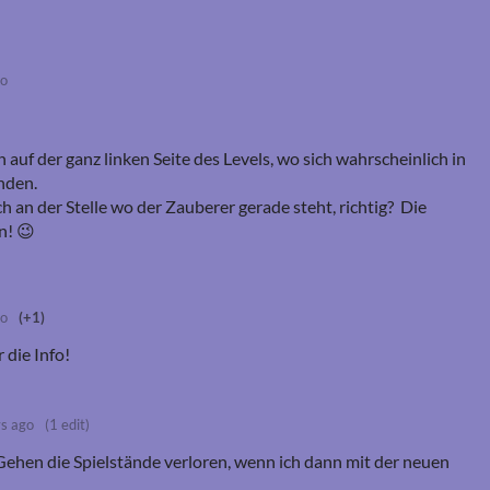
go
n auf der ganz linken Seite des Levels, wo sich wahrscheinlich in
nden.
h an der Stelle wo der Zauberer gerade steht, richtig? Die
n! 😉
go
(+1)
die Info!
s ago
(1 edit)
Gehen die Spielstände verloren, wenn ich dann mit der neuen