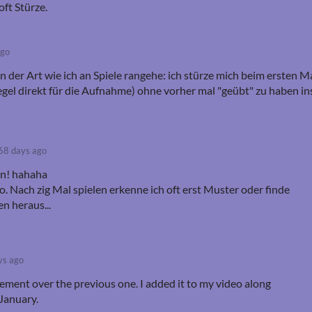
oft Stürze.
ago
an der Art wie ich an Spiele rangehe: ich stürze mich beim ersten M
 Regel direkt für die Aufnahme) ohne vorher mal "geübt" zu haben in
68 days ago
en! hahaha
so. Nach zig Mal spielen erkenne ich oft erst Muster oder finde
n heraus...
ys ago
ement over the previous one. I added it to my video along
January.