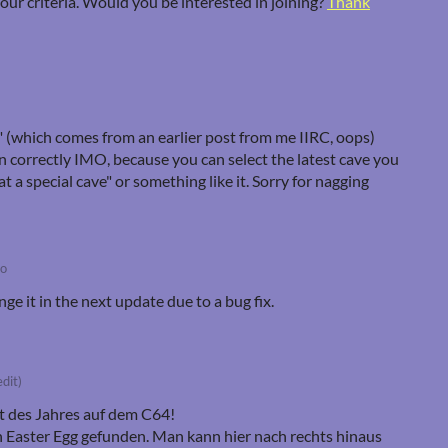
our criteria. Would you be interested in joining?
Thank
e" (which comes from an earlier post from me IIRC, oops)
n correctly IMO, because you can select the latest cave you
at a special cave" or something like it. Sorry for nagging
go
nge it in the next update due to a bug fix.
edit)
ht des Jahres auf dem C64!
in Easter Egg gefunden. Man kann hier nach rechts hinaus