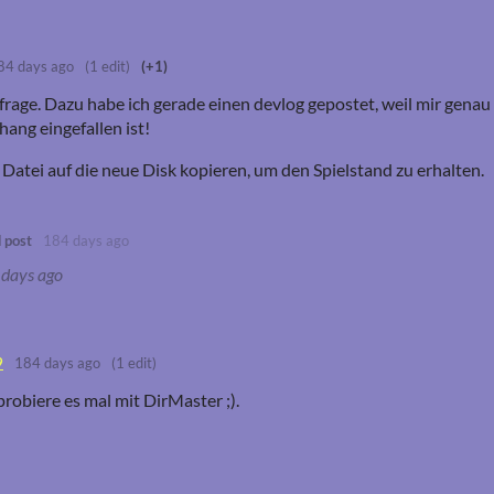
84 days ago
(1 edit)
(+1)
rage. Dazu habe ich gerade einen devlog gepostet, weil mir genau 
ng eingefallen ist!
Datei auf die neue Disk kopieren, um den Spielstand zu erhalten.
 post
184 days ago
days ago
9
184 days ago
(1 edit)
probiere es mal mit DirMaster ;).