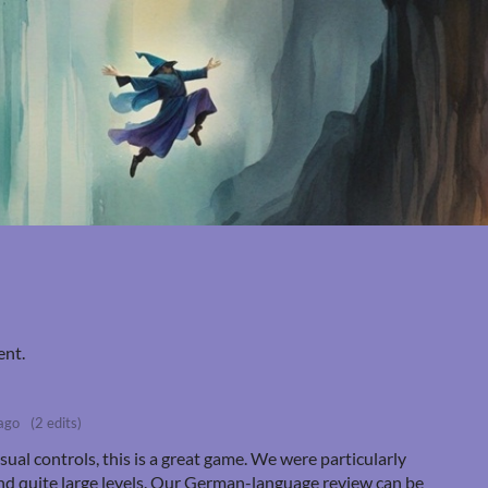
ent.
ago
(2 edits)
al controls, this is a great game.
We were particularly
nd quite large levels. Our German-language review can be